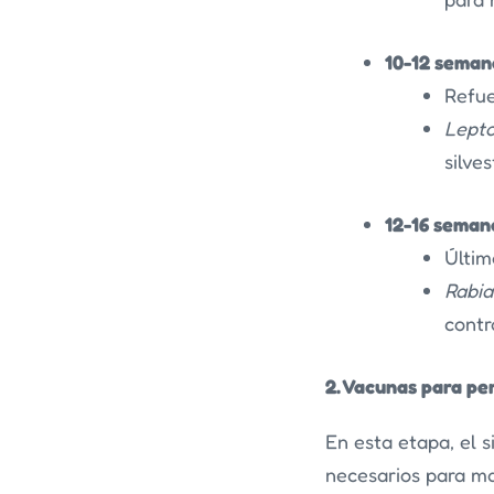
10-12 seman
Refue
Lepto
silves
12-16 seman
Últim
Rabia
contr
2. Vacunas para pe
En esta etapa, el 
necesarios para m