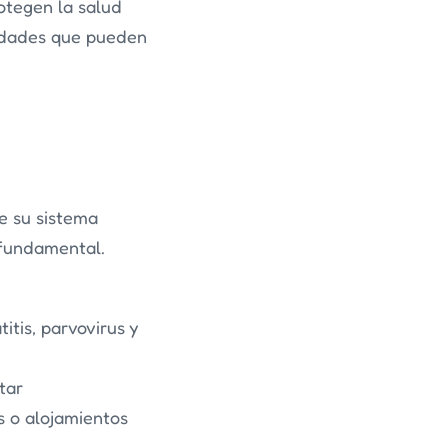
otegen la salud
edades que pueden
e su sistema
 fundamental.
itis, parvovirus y
tar
s o alojamientos