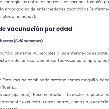
e contagiosas entre los perros. Las vacunas también pr
ir la propagación de enfermedades zoonóticas (enferm
imales a humanos).
de vacunación por edad
chorros (6-16 semanas)
 particularmente vulnerables a las enfermedades porqu
está en desarrollo. Comenzar las vacunas temprano es
s
:
P
: Esta vacuna combinada protege contra moquillo, hepat
nfluenza.
tella
(opcional): Recomendada si tu cachorro puede es
entemente expuesto a otros perros, como en guardería
mascotas.