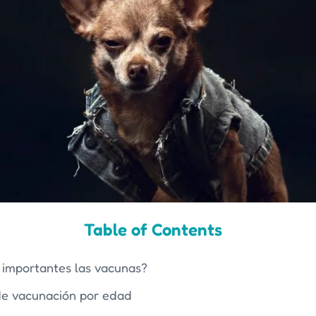
Table of Contents
 importantes las vacunas?
de vacunación por edad