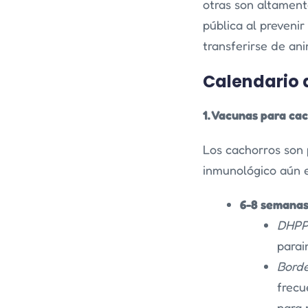
otras son altament
pública al preven
transferirse de an
Calendario 
1. Vacunas para ca
Los cachorros son
inmunológico aún 
6-8 semana
DHP
parai
Borde
frecu
para 