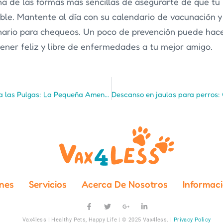
a de las formas más sencillas de asegurarte de que tu
able. Mantente al día con su calendario de vacunación y 
inario para chequeos. Un poco de prevención puede hac
ener feliz y libre de enfermedades a tu mejor amigo.
Entendiendo a las Pulgas: La Pequeña Amenaza que Puede Afectar a tus Mascotas y tu Hogar
nes
Servicios
Acerca De Nosotros
Informac
Vax4less | Healthy Pets, Happy Life | © 2025 Vax4less. |
Privacy Policy