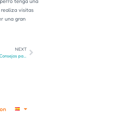
 perro tenga una
realiza visitas
er una gran
NEXT
Descanso en jaulas para perros: Consejos para una recuperación sin problemas
ion